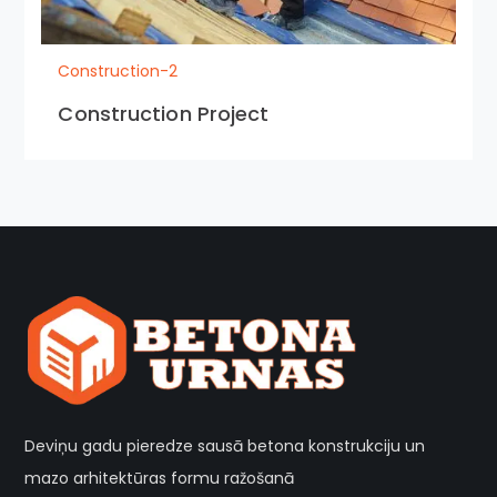
Construction-2
Construction Project
Deviņu gadu pieredze sausā betona konstrukciju un
mazo arhitektūras formu ražošanā